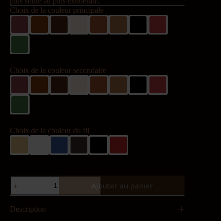
plus sobre au plus exubérant.
Choix de la couleur principale
Choix de la couleur secondaire
Choix de la couleur du fil
quantité
Ajouter au panier
de
Mini-
V
Description